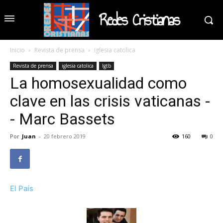
Redes Cristianas
Inicio
Revista de prensa
iglesia catolica
Revista de prensa
iglesia catolica
lgtb
La homosexualidad como
clave en las crisis vaticanas -
- Marc Bassets
Por
Juan
-
20 febrero 2019
160
0
El País