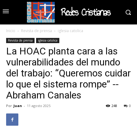
Redes Cristianas
Inicio
Revista de prensa
iglesia catolica
Revista de prensa
iglesia catolica
La HOAC planta cara a las
vulnerabilidades del mundo
del trabajo: “Queremos cuidar
lo que el sistema rompe” --
Abraham Canales
Por
Juan
-
11 agosto 2025
248
0