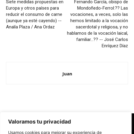
Siete medidas propuestas en
Fernando García, obispo de
Europa y otros países para
Mondoñedo-Ferrol:?? Las
reducir el consumo de carne
vocaciones, a veces, solo las
(aunque ya esté cayendo) --
hemos limitado a la vocación
Analía Plaza / Ana Ordaz
sacerdotal y religiosa, y no
hablamos de la vocación laical,
familiar…?? -- José Carlos
Enríquez Díaz
Juan
Valoramos tu privacidad
Redes Cristianas
Usamos cookies para mejorar su experiencia de
Una mirada alternativa sobre la Iglesia católica y la sociedad