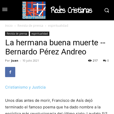
Redes Cristianas
Inicio
Revista de prensa
espiritualidad
Revista de prensa
espiritualidad
La hermana buena muerte --
Bernardo Pérez Andreo
Por
Juan
-
10 julio 2021
217
0
Cristianismo y Justicia
Unos días antes de morir, Francisco de Asís dejó
terminado el famoso poema que ha dado nombre a la
encíclica más revolucionaria del último siglo: Laudato Si?.