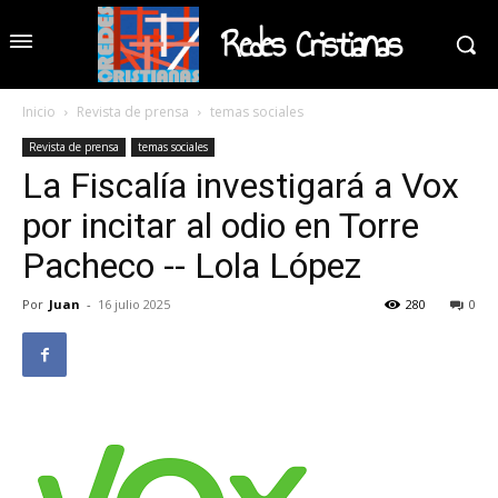
Redes Cristianas
Inicio
Revista de prensa
temas sociales
Revista de prensa
temas sociales
La Fiscalía investigará a Vox
por incitar al odio en Torre
Pacheco -- Lola López
Por
Juan
-
16 julio 2025
280
0