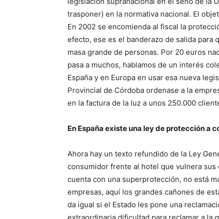
legislación supranacional en el seno de la
trasponer) en la normativa nacional. El obje
En 2002 se encomienda al fiscal la protecci
efecto, ese es el banderazo de salida para
masa grande de personas. Por 20 euros nadie
pasa a muchos, hablamos de un interés colec
España y en Europa en usar esa nueva legis
Provincial de Córdoba ordenase a la empre
en la factura de la luz a unos 250.000 client
En España existe una ley de protección a c
Ahora hay un texto refundido de la Ley Gen
consumidor frente al hotel que vulnera sus d
cuenta con una superprotección, no está mal
empresas, aquí los grandes cañones de esta 
da igual si el Estado les pone una reclamac
extraordinaria dificultad para reclamar a la 