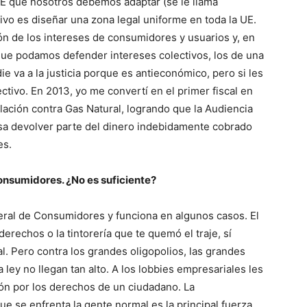
 UE que nosotros debemos adaptar (se le llama
tivo es diseñar una zona legal uniforme en toda la UE.
ón de los intereses de consumidores y usuarios y, en
 que podamos defender intereses colectivos, los de una
 va a la justicia porque es antieconómico, pero si les
tivo. En 2013, yo me convertí en el primer fiscal en
lación contra Gas Natural, logrando que la Audiencia
sa devolver parte del dinero indebidamente cobrado
es.
onsumidores. ¿No es suficiente?
eral de Consumidores y funciona en algunos casos. El
erechos o la tintorería que te quemó el traje, sí
. Pero contra los grandes oligopolios, las grandes
ley no llegan tan alto. A los lobbies empresariales les
ión por los derechos de un ciudadano. La
que se enfrenta la gente normal es la principal fuerza