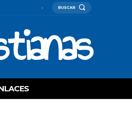
BUSCAR
-
stianas
NLACES