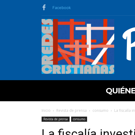
Facebook
QUIÉN
Inicio
Revista de prensa
consumo
La fiscalía i
Revista de prensa
consumo
La fiscalía invest