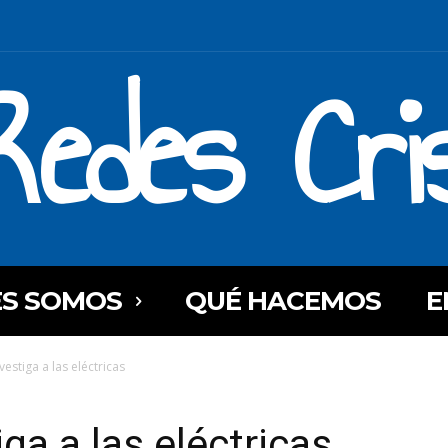
Redes Cri
ES SOMOS
QUÉ HACEMOS
E
nvestiga a las eléctricas
iga a las eléctricas