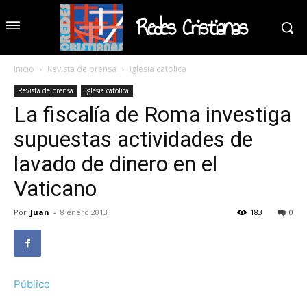
Redes Cristianas
Inicio
Revista de prensa
iglesia catolica
Revista de prensa
iglesia catolica
La fiscalía de Roma investiga
supuestas actividades de
lavado de dinero en el
Vaticano
Por
Juan
-
8 enero 2013
183
0
Público