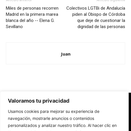
Artículo anterior
Artículo siguiente
Miles de personas recorren
Colectivos LGTBi de Andalucía
Madrid en la primera marea
piden al Obispo de Córdoba
blanca del año -- Elena G.
que deje de cuestionar la
Sevillano
dignidad de las personas
Juan
Valoramos tu privacidad
Redes Cristianas
Usamos cookies para mejorar su experiencia de
Una mirada alternativa sobre la Iglesia católica y la sociedad
- Colectivos de Redes Cristianas
navegación, mostrarle anuncios o contenidos
personalizados y analizar nuestro tráfico. Al hacer clic en