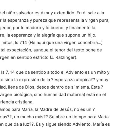
el niño salvador está muy extendido. En él sale a la
r la esperanza y pureza que representa la virgen pura,
edor, por lo maduro y lo bueno, y finalmente la
 la esperanza y la alegría que supone un hijo.
mitos; Is 7,14 (He aquí que una virgen concebirá…)
 tal expectación, aunque el tenor del texto pone de
rgen en sentido estricto (J. Ratzinger).
 Is 7, 14 que da sentido a todo el Adviento es un mito y
o sino la expresión de la ?esperanza utópica?? y muy
dad, llena de Dios, desde dentro de sí misma. Esta ?
virgen biológica, sino humanidad materna) está en el
riencia cristiana.
mos para Maria, la Madre de Jesús, no es un ?
 ?más??, un mucho más?? Se abre un tiempo para María
en que da a luz??. Es y sigue siendo Adviento. María es