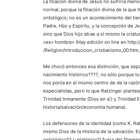
La filiación divina de Jesús no sufriría me
normal, porque la filiación divina de la que 
ontológico; no es un acontecimiento del tie
Padre, Hijo y Espíritu, y la concepción de J
sino que Dios hijo atrae a sí mismo la cri
«es» hombre» (Hay edición on line en htt
/Religion/introduccion_cristianismo_00.htm, a
Me chocó entonces esa distinción, que separa
nacimiento histórico????, no sólo porque lo
nos ponía en el mismo centro de de la razón
especialistas, pero lo que Ratzinger plantea
Trinidad Inmanente (Dios en sí) y Trinidad 
historia/salvación/economía humana).
Los defensores de la identidad (como K. Rah
mismo Dios de la Historia de la salvación. 
ontológico?? (¿platónico?) fuera del ?tiempo?