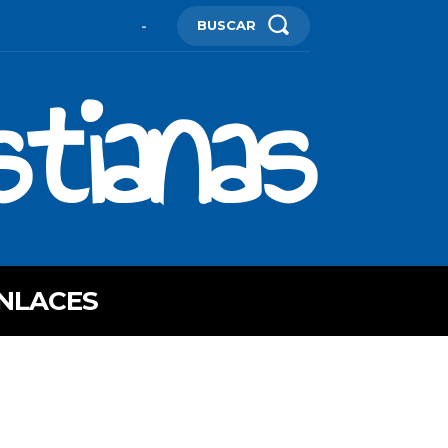
BUSCAR
-
stianas
NLACES