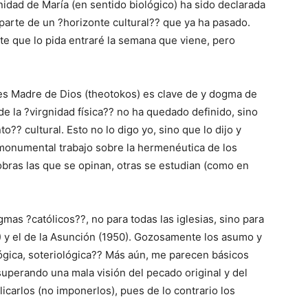
ginidad de María (en sentido biológico) ha sido declarada
arte de un ?horizonte cultural?? que ya ha pasado.
nte que lo pida entraré la semana que viene, pero
 es Madre de Dios (theotokos) es clave de y dogma de
de la ?virgnidad física?? no ha quedado definido, sino
 cultural. Esto no lo digo yo, sino que lo dijo y
monumental trabajo sobre la hermenéutica de los
sobras las que se opinan, otras se estudian (como en
gmas ?católicos??, no para todas las iglesias, sino para
54) y el de la Asunción (1950). Gozosamente los asumo y
ológica, soteriológica?? Más aún, me parecen básicos
uperando una mala visión del pecado original y del
icarlos (no imponerlos), pues de lo contrario los