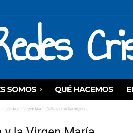
Redes Cri
ES SOMOS
QUÉ HACEMOS
E
 la Iglesia y la Virgen María (Diálogo con Ratzinger)...
a y la Virgen María