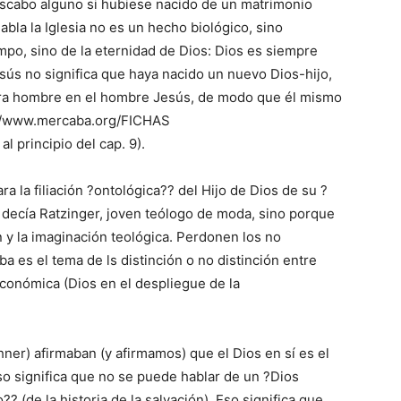
noscabo alguno si hubiese nacido de un matrimonio
habla la Iglesia no es un hecho biológico, sino
mpo, sino de la eternidad de Dios: Dios es siempre
esús no significa que haya nacido un nuevo Dios-hijo,
atura hombre en el hombre Jesús, de modo que él mismo
p://www.mercaba.org/FICHAS
l principio del cap. 9).
 la filiación ?ontológica?? del Hijo de Dios de su ?
 decía Ratzinger, joven teólogo de moda, sino porque
 y la imaginación teológica. Perdonen los no
ba es el tema de ls distinción o no distinción entre
Económica (Dios en el despliegue de la
ner) afirmaban (y afirmamos) que el Dios en sí es el
Eso significa que no se puede hablar de un ?Dios
? (de la historia de la salvación). Eso significa que