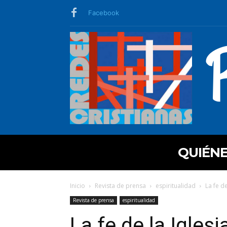
Facebook
QUIÉN
Inicio
Revista de prensa
espiritualidad
La fe de
Revista de prensa
espiritualidad
La fe de la Iglesi