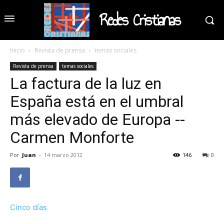
Redes Cristianas
Inicio
Revista de prensa
temas sociales
Revista de prensa
temas sociales
La factura de la luz en
España está en el umbral
más elevado de Europa --
Carmen Monforte
Por
Juan
-
14 marzo 2012
146
0
Cinco días