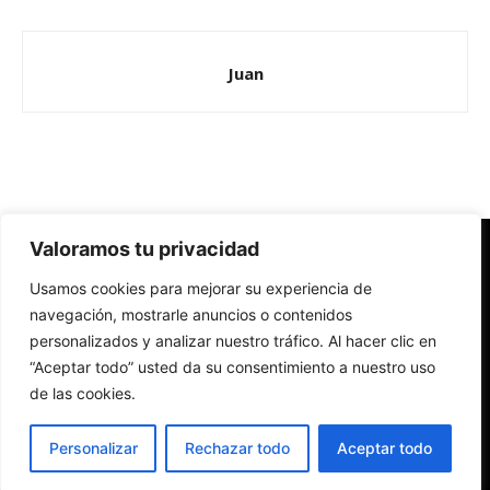
Juan
Valoramos tu privacidad
Redes Cristianas
Usamos cookies para mejorar su experiencia de
Una mirada alternativa sobre la Iglesia católica y la sociedad
- Colectivos de Redes Cristianas
navegación, mostrarle anuncios o contenidos
personalizados y analizar nuestro tráfico. Al hacer clic en
“Aceptar todo” usted da su consentimiento a nuestro uso
de las cookies.
Personalizar
Rechazar todo
Aceptar todo