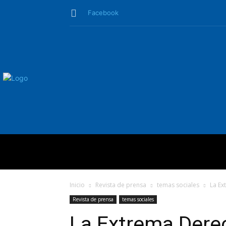
Facebook
QUIÉNES SO
Inicio
Revista de prensa
temas sociales
La Ex
Revista de prensa
temas sociales
La Extrema Derec