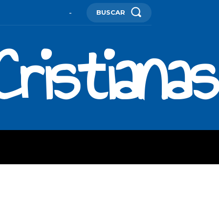
BUSCAR
-
ristianas
ES
MORE