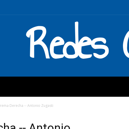
Redes C
MOS
QUÉ HACEMOS
ENLAC
trema Derecha -- Antonio Zugasti
ha -- Antonio