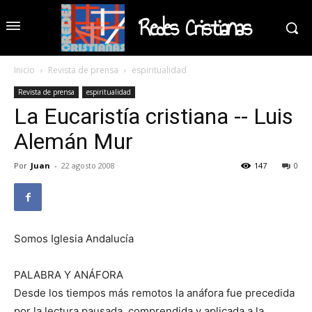
Redes Cristianas
Inicio
Revista de prensa
espiritualidad
Revista de prensa
espiritualidad
La Eucaristía cristiana -- Luis
Alemán Mur
Por
Juan
-
22 agosto 2008
147
0
Somos Iglesia Andalucía
PALABRA Y ANÁFORA
Desde los tiempos más remotos la anáfora fue precedida
por la lectura pausada, comprendida y aplicada a la