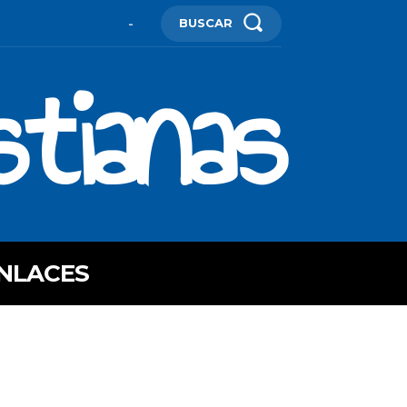
BUSCAR
-
stianas
NLACES