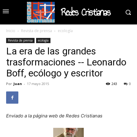
Redes Cristianas
Inicio
Revista de prensa
ecología
Revista de prensa
ecología
La era de las grandes
trasformaciones -- Leonardo
Boff, ecólogo y escritor
Por
Juan
-
17 mayo 2015
243
0
Enviado a la página web de Redes Cristianas