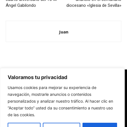
Ángel Gabilondo
diocesano «Iglesia de Sevilla»
Juan
Valoramos tu privacidad
Redes Cristianas
Usamos cookies para mejorar su experiencia de
Una mirada alternativa sobre la Iglesia católica y la sociedad
- Colectivos de Redes Cristianas
navegación, mostrarle anuncios o contenidos
personalizados y analizar nuestro tráfico. Al hacer clic en
“Aceptar todo” usted da su consentimiento a nuestro uso
de las cookies.