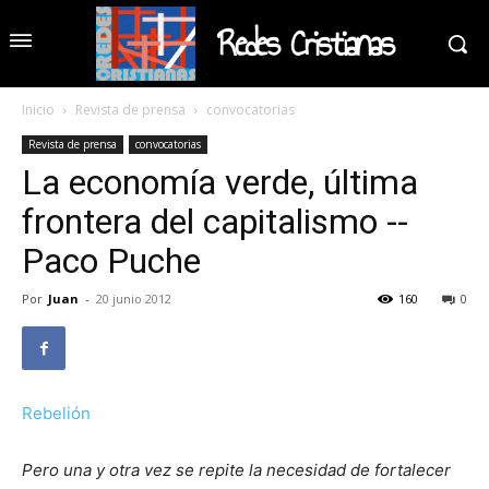
Redes Cristianas
Inicio
Revista de prensa
convocatorias
Revista de prensa
convocatorias
La economía verde, última
frontera del capitalismo --
Paco Puche
Por
Juan
-
20 junio 2012
160
0
Rebelión
Pero una y otra vez se repite la necesidad de fortalecer