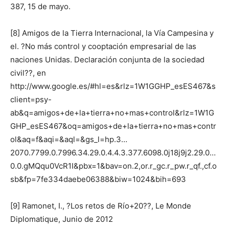
387, 15 de mayo.
[8] Amigos de la Tierra Internacional, la Vía Campesina y
el. ?No más control y cooptación empresarial de las
naciones Unidas. Declaración conjunta de la sociedad
civil??, en
http://www.google.es/#hl=es&rlz=1W1GGHP_esES467&s
client=psy-
ab&q=amigos+de+la+tierra+no+mas+control&rlz=1W1G
GHP_esES467&oq=amigos+de+la+tierra+no+mas+contr
ol&aq=f&aqi=&aql=&gs_l=hp.3…
2070.7799.0.7996.34.29.0.4.4.3.377.6098.0j18j9j2.29.0…
0.0.gMQqu0VcR1I&pbx=1&bav=on.2,or.r_gc.r_pw.r_qf.,cf.o
sb&fp=7fe334daebe06388&biw=1024&bih=693
[9] Ramonet, I., ?Los retos de Río+20??, Le Monde
Diplomatique, Junio de 2012