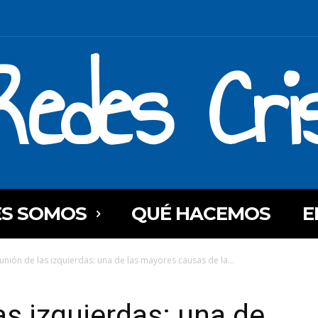
Redes Cri
ES SOMOS
QUÉ HACEMOS
E
unión de las izquierdas: una de las mayores causas de la...
as izquierdas: una de