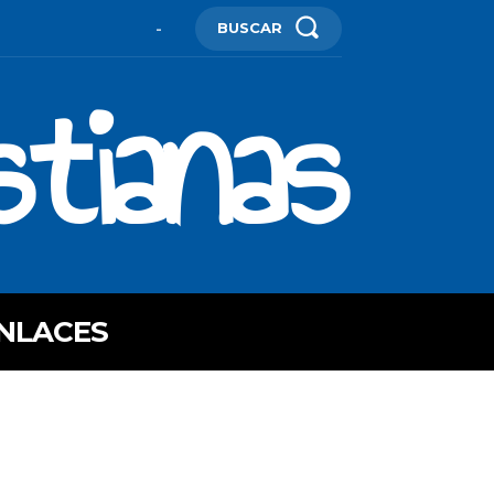
BUSCAR
-
stianas
NLACES