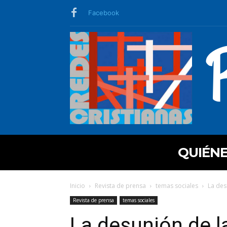
Facebook
QUIÉN
Inicio
Revista de prensa
temas sociales
La des
Revista de prensa
temas sociales
La desunión de l