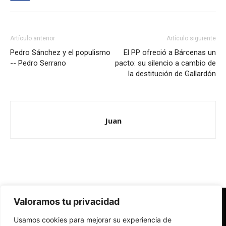
Artículo anterior
Artículo siguiente
Pedro Sánchez y el populismo
El PP ofreció a Bárcenas un
-- Pedro Serrano
pacto: su silencio a cambio de
la destitución de Gallardón
Juan
Valoramos tu privacidad
Redes Cristianas
Usamos cookies para mejorar su experiencia de
Una mirada alternativa sobre la Iglesia católica y la sociedad