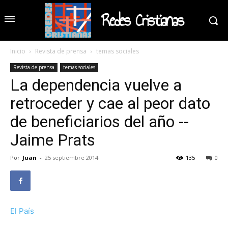
Redes Cristianas
Inicio
Revista de prensa
temas sociales
Revista de prensa
temas sociales
La dependencia vuelve a
retroceder y cae al peor dato
de beneficiarios del año --
Jaime Prats
Por
Juan
-
25 septiembre 2014
135
0
El País