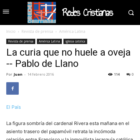
Redes Cristianas
Inicio
Revista de prensa
América Latina
Revista de prensa
América Latina
iglesia catolica
La curia que no huele a oveja
-- Pablo de Llano
Por
Juan
-
14 febrero 2016
114
0
El País
La figura sombría del cardenal Rivera esta mañana en el
asiento trasero del papamóvil retrata la incómoda
relación entre Francisco y la inmovilista jerarquía católica