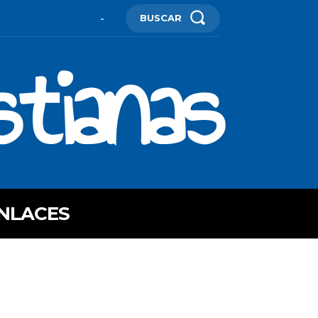
BUSCAR
-
stianas
NLACES