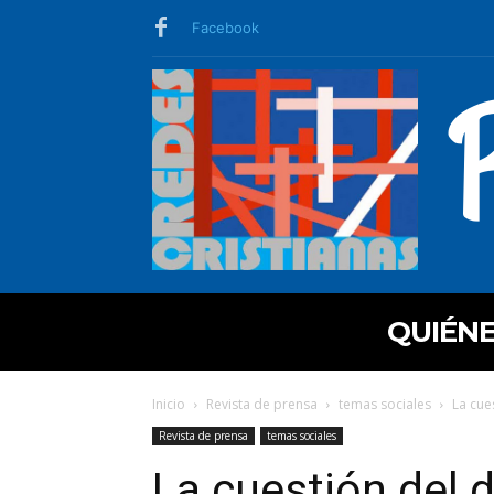
Facebook
QUIÉN
Inicio
Revista de prensa
temas sociales
La cue
Revista de prensa
temas sociales
La cuestión del 