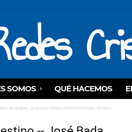
Redes Cri
ES SOMOS
QUÉ HACEMOS
E
stión del destino -- José Bada Panillo y Andrés Ortiz-Osés, filósofos
destino -- José Bada