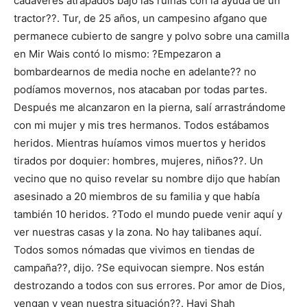
cadáveres atrapados bajo las ruinas con la ayuda de un
tractor??. Tur, de 25 años, un campesino afgano que
permanece cubierto de sangre y polvo sobre una camilla
en Mir Wais contó lo mismo: ?Empezaron a
bombardearnos de media noche en adelante?? no
podíamos movernos, nos atacaban por todas partes.
Después me alcanzaron en la pierna, salí arrastrándome
con mi mujer y mis tres hermanos. Todos estábamos
heridos. Mientras huíamos vimos muertos y heridos
tirados por doquier: hombres, mujeres, niños??. Un
vecino que no quiso revelar su nombre dijo que habían
asesinado a 20 miembros de su familia y que había
también 10 heridos. ?Todo el mundo puede venir aquí y
ver nuestras casas y la zona. No hay talibanes aquí.
Todos somos nómadas que vivimos en tiendas de
campaña??, dijo. ?Se equivocan siempre. Nos están
destrozando a todos con sus errores. Por amor de Dios,
vengan y vean nuestra situación??. Hayi Shah