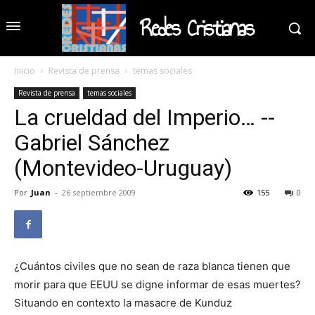
Redes Cristianas
Inicio
Revista de prensa
temas sociales
Revista de prensa
temas sociales
La crueldad del Imperio… --
Gabriel Sánchez
(Montevideo-Uruguay)
Por
Juan
-
26 septiembre 2009
155
0
¿Cuántos civiles que no sean de raza blanca tienen que
morir para que EEUU se digne informar de esas muertes?
Situando en contexto la masacre de Kunduz