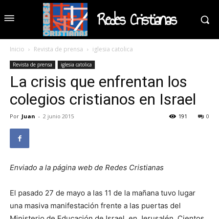
Redes Cristianas
Inicio
Revista de prensa
iglesia catolica
Revista de prensa
iglesia catolica
La crisis que enfrentan los
colegios cristianos en Israel
Por
Juan
-
2 junio 2015
191
0
Enviado a la página web de Redes Cristianas
El pasado 27 de mayo a las 11 de la mañana tuvo lugar
una masiva manifestación frente a las puertas del
Ministerio de Educación de Israel, en Jerusalén. Cientos