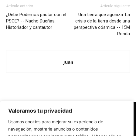
Artículo anterior
Artículo siguiente
¿Debe Podemos pactar con el
Una tierra que agoniza. La
PSOE? -- Nacho Dueñas,
crisis de la tierra desde una
Historiador y cantautor
perspectiva cósmica -- 15M
Ronda
Juan
Valoramos tu privacidad
Redes Cristianas
Usamos cookies para mejorar su experiencia de
Una mirada alternativa sobre la Iglesia católica y la sociedad
- Colectivos de Redes Cristianas
navegación, mostrarle anuncios o contenidos