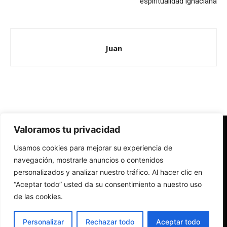
espiritualidad ignaciana
Juan
Valoramos tu privacidad
Redes Cristianas
Usamos cookies para mejorar su experiencia de
Una mirada alternativa sobre la Iglesia católica y la sociedad
- Colectivos de Redes Cristianas
navegación, mostrarle anuncios o contenidos
personalizados y analizar nuestro tráfico. Al hacer clic en
“Aceptar todo” usted da su consentimiento a nuestro uso
de las cookies.
Personalizar
Rechazar todo
Aceptar todo