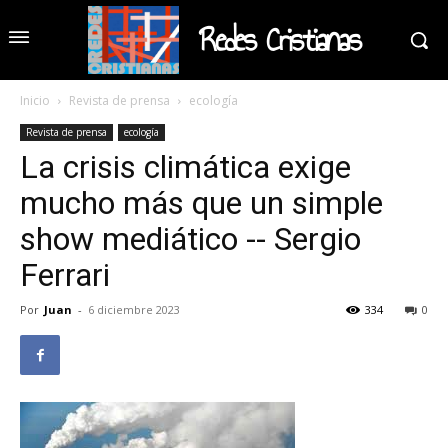
Redes Cristianas
Inicio
Revista de prensa
ecología
Revista de prensa
ecología
La crisis climática exige
mucho más que un simple
show mediático -- Sergio
Ferrari
Por
Juan
-
6 diciembre 2023
334
0