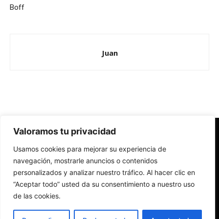
Boff
Juan
Valoramos tu privacidad
Redes Cristianas
Usamos cookies para mejorar su experiencia de
Una mirada alternativa sobre la Iglesia católica y la sociedad
- Colectivos de Redes Cristianas
navegación, mostrarle anuncios o contenidos
personalizados y analizar nuestro tráfico. Al hacer clic en
“Aceptar todo” usted da su consentimiento a nuestro uso
de las cookies.