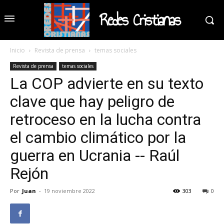
Redes Cristianas
Inicio
Revista de prensa
temas sociales
Revista de prensa
temas sociales
La COP advierte en su texto
clave que hay peligro de
retroceso en la lucha contra
el cambio climático por la
guerra en Ucrania -- Raúl
Rejón
Por
Juan
-
19 noviembre 2022
303
0