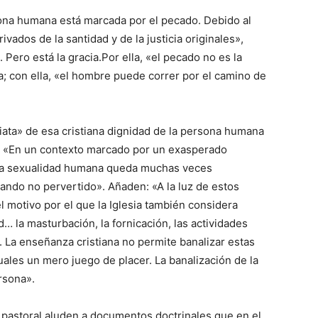
sona humana está marcada por el pecado. Debido al
vados de la santidad y de la justicia originales»,
 Pero está la gracia.Por ella, «el pecado no es la
a; con ella, «el hombre puede correr por el camino de
ata» de esa cristiana dignidad de la persona humana
d». «En un contexto marcado por un exasperado
e la sexualidad humana queda muchas veces
ando no pervertido». Añaden: «A la luz de estos
l motivo por el que la Iglesia también considera
… la masturbación, la fornicación, las actividades
 La enseñanza cristiana no permite banalizar estas
uales un mero juego de placer. La banalización de la
rsona».
n pastoral aluden a documentos doctrinales que en el