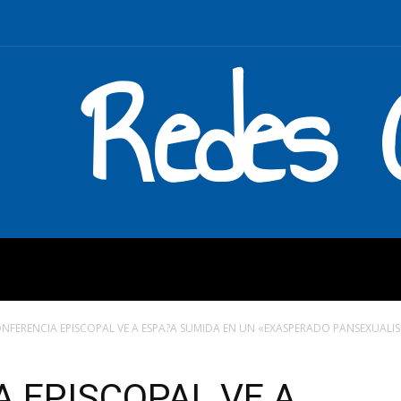
Redes C
MOS
QUÉ HACEMOS
ENLAC
NFERENCIA EPISCOPAL VE A ESPA?A SUMIDA EN UN «EXASPERADO PANSEXUALISMO
 EPISCOPAL VE A