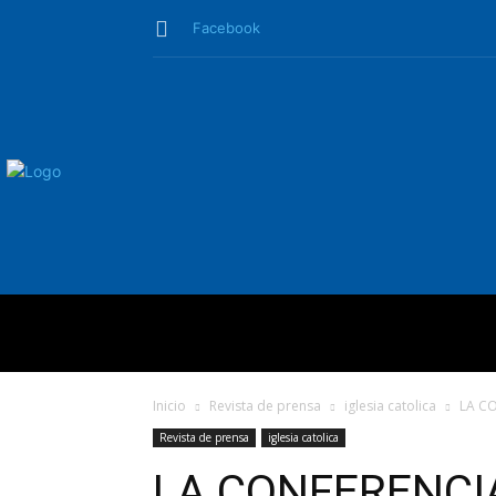
Facebook
QUIÉNES SO
Inicio
Revista de prensa
iglesia catolica
LA CO
Revista de prensa
iglesia catolica
LA CONFERENCIA