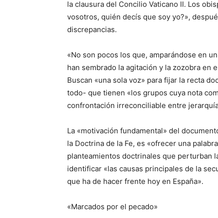
la clausura del Concilio Vaticano II. Los ob
vosotros, quién decís que soy yo?», despué
discrepancias.
«No son pocos los que, amparándose en un con
han sembrado la agitación y la zozobra en e
Buscan «una sola voz» para fijar la recta do
todo- que tienen «los grupos cuya nota com
confrontación irreconciliable entre jerarquí
La «motivación fundamental» del document
la Doctrina de la Fe, es «ofrecer una palab
planteamientos doctrinales que perturban la 
identificar «las causas principales de la secu
que ha de hacer frente hoy en España».
«Marcados por el pecado»