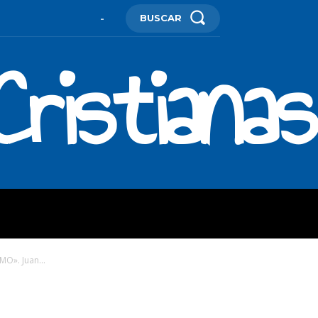
BUSCAR
-
ristianas
ES
MORE
». Juan...