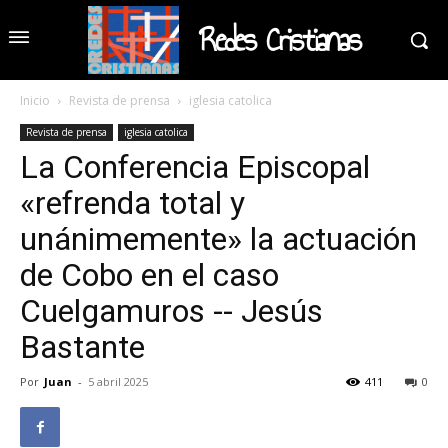
Redes Cristianas
Inicio
Revista de prensa
iglesia catolica
Revista de prensa
iglesia catolica
La Conferencia Episcopal
«refrenda total y
unánimemente» la actuación
de Cobo en el caso
Cuelgamuros -- Jesús
Bastante
Por
Juan
-
5 abril 2025
411
0