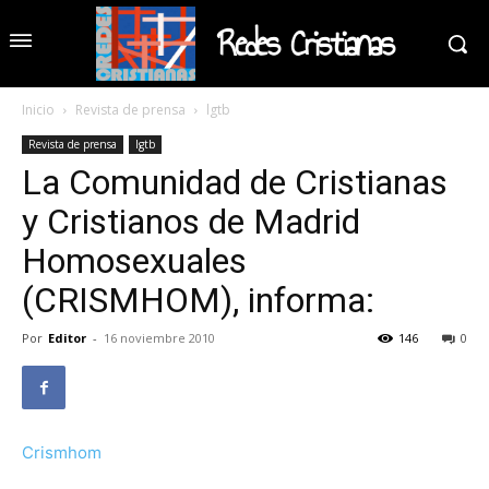
Redes Cristianas
Inicio
Revista de prensa
lgtb
Revista de prensa
lgtb
La Comunidad de Cristianas
y Cristianos de Madrid
Homosexuales
(CRISMHOM), informa:
Por
Editor
-
16 noviembre 2010
146
0
Crismhom