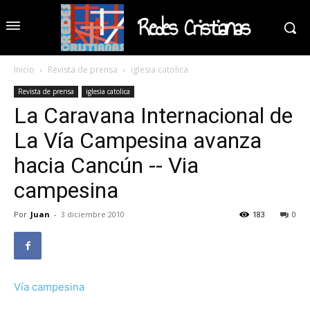
Redes Cristianas
Inicio
Revista de prensa
iglesia catolica
Revista de prensa
iglesia catolica
La Caravana Internacional de
La Vía Campesina avanza
hacia Cancún -- Via
campesina
Por
Juan
-
3 diciembre 2010
183
0
Vía campesina