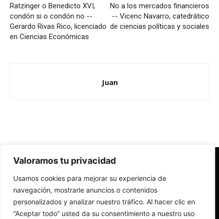
Ratzinger o Benedicto XVI,
No a los mercados financieros
condón si o condón no --
-- Vicenc Navarro, catedrático
Gerardo Rivas Rico, licenciado
de ciencias políticas y sociales
en Ciencias Económicas
Juan
Valoramos tu privacidad
Redes Cristianas
Usamos cookies para mejorar su experiencia de
Una mirada alternativa sobre la Iglesia católica y la sociedad
- Colectivos de Redes Cristianas
navegación, mostrarle anuncios o contenidos
personalizados y analizar nuestro tráfico. Al hacer clic en
“Aceptar todo” usted da su consentimiento a nuestro uso