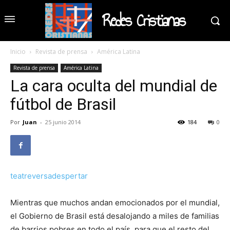
Redes Cristianas
Inicio
Revista de prensa
América Latina
Revista de prensa
América Latina
La cara oculta del mundial de
fútbol de Brasil
Por
Juan
-
25 junio 2014
184
0
teatreversadespertar
Mientras que muchos andan emocionados por el mundial,
el Gobierno de Brasil está desalojando a miles de familias
de barrios pobres en todo el país, para que el resto del