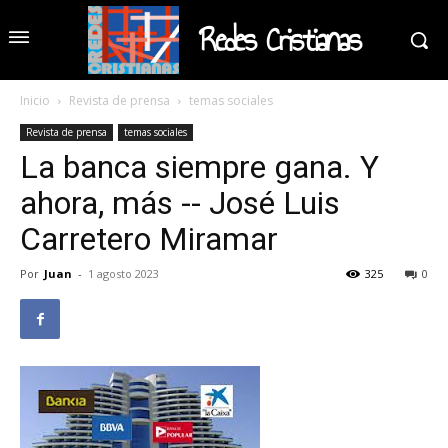
Redes Cristianas
Inicio
Revista de prensa
temas sociales
Revista de prensa
temas sociales
La banca siempre gana. Y
ahora, más -- José Luis
Carretero Miramar
Por
Juan
-
1 agosto 2023
325
0