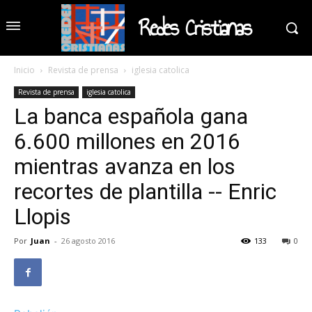
Redes Cristianas
Inicio
Revista de prensa
iglesia catolica
Revista de prensa
iglesia catolica
La banca española gana
6.600 millones en 2016
mientras avanza en los
recortes de plantilla -- Enric
Llopis
Por
Juan
-
26 agosto 2016
133
0