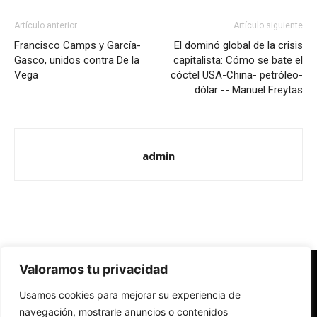
Artículo anterior
Artículo siguiente
Francisco Camps y García-
El dominó global de la crisis
Gasco, unidos contra De la
capitalista: Cómo se bate el
Vega
cóctel USA-China- petróleo-
dólar -- Manuel Freytas
admin
Valoramos tu privacidad
Redes Cristianas
Usamos cookies para mejorar su experiencia de
Una mirada alternativa sobre la Iglesia católica y la sociedad
- Colectivos de Redes Cristianas
navegación, mostrarle anuncios o contenidos