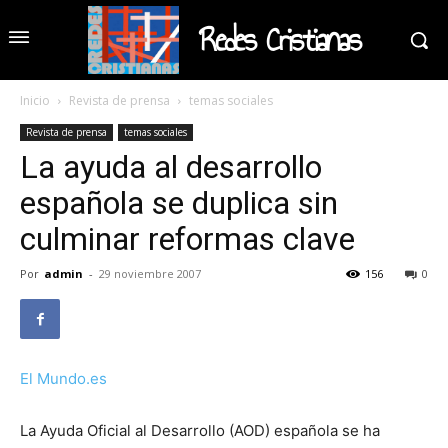
Redes Cristianas
Inicio
Revista de prensa
temas sociales
Revista de prensa
temas sociales
La ayuda al desarrollo
española se duplica sin
culminar reformas clave
Por
admin
-
29 noviembre 2007
156
0
El Mundo.es
La Ayuda Oficial al Desarrollo (AOD) española se ha