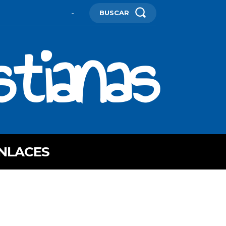
BUSCAR
-
stianas
NLACES