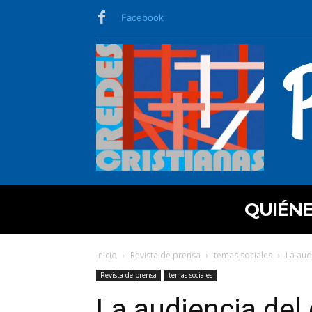
Facebook
QUIÉN
Inicio
Revista de prensa
temas sociales
La aud
Revista de prensa
temas sociales
La audiencia del 