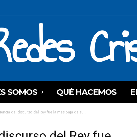
Redes Cri
ES SOMOS
QUÉ HACEMOS
E
iencia del discurso del Rey fue la más baja de su...
discurso del Rey fue