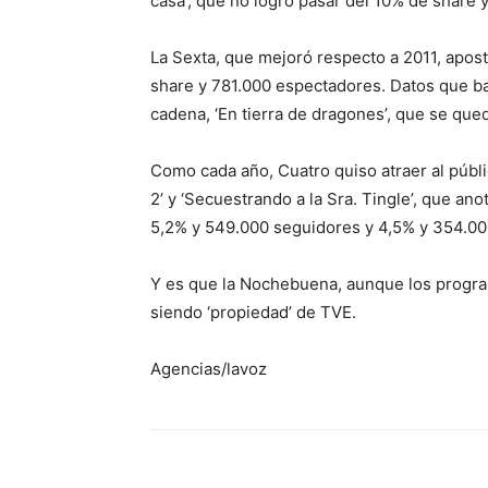
casa’, que no logró pasar del 10% de share 
La Sexta, que mejoró respecto a 2011, apost
share y 781.000 espectadores. Datos que baj
cadena, ‘En tierra de dragones’, que se que
Como cada año, Cuatro quiso atraer al público
2’ y ‘Secuestrando a la Sra. Tingle’, que a
5,2% y 549.000 seguidores y 4,5% y 354.0
Y es que la Nochebuena, aunque los program
siendo ‘propiedad’ de TVE.
Agencias/lavoz