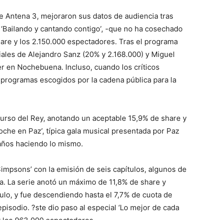
e Antena 3, mejoraron sus datos de audiencia tras
al ‘Bailando y cantando contigo’, -que no ha cosechado
hare y los 2.150.000 espectadores. Tras el programa
iales de Alejandro Sanz (20% y 2.168.000) y Miguel
er en Nochebuena. Incluso, cuando los críticos
 programas escogidos por la cadena pública para la
curso del Rey, anotando un aceptable 15,9% de share y
oche en Paz’, típica gala musical presentada por Paz
 años haciendo lo mismo.
Simpsons’ con la emisión de seis capítulos, algunos de
a. La serie anotó un máximo de 11,8% de share y
ulo, y fue descendiendo hasta el 7,7% de cuota de
pisodio. ?ste dio paso al especial ‘Lo mejor de cada