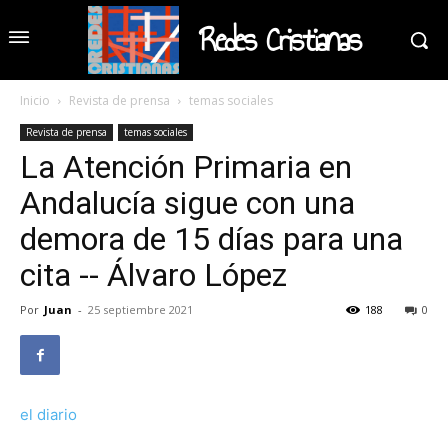
Redes Cristianas
Inicio
Revista de prensa
temas sociales
Revista de prensa
temas sociales
La Atención Primaria en
Andalucía sigue con una
demora de 15 días para una
cita -- Álvaro López
Por
Juan
-
25 septiembre 2021
188
0
el diario