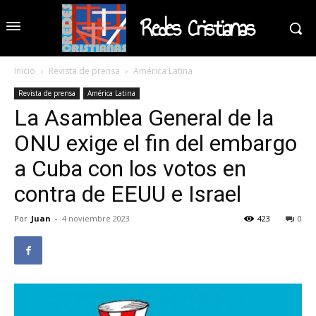
Redes Cristianas
Inicio
Revista de prensa
América Latina
Revista de prensa
América Latina
La Asamblea General de la
ONU exige el fin del embargo
a Cuba con los votos en
contra de EEUU e Israel
Por
Juan
-
4 noviembre 2023
423
0