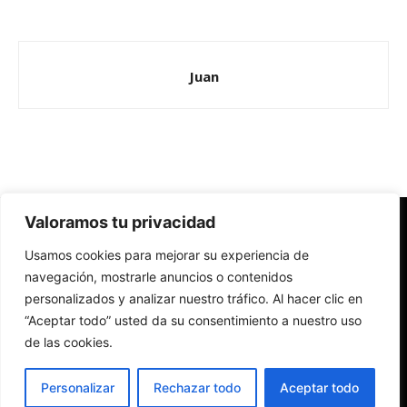
Juan
Valoramos tu privacidad
Redes Cristianas
Usamos cookies para mejorar su experiencia de
Una mirada alternativa sobre la Iglesia católica y la sociedad
- Colectivos de Redes Cristianas
navegación, mostrarle anuncios o contenidos
personalizados y analizar nuestro tráfico. Al hacer clic en
“Aceptar todo” usted da su consentimiento a nuestro uso
de las cookies.
Personalizar
Rechazar todo
Aceptar todo