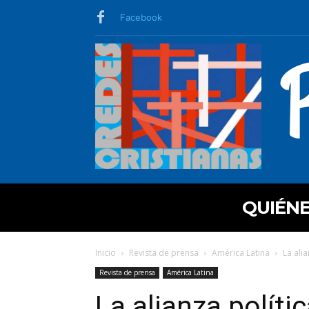
Facebook
QUIÉN
Inicio
Revista de prensa
América Latina
La ali
Revista de prensa
América Latina
La alianza políti