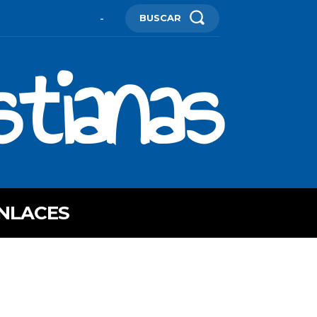
BUSCAR
-
stianas
NLACES