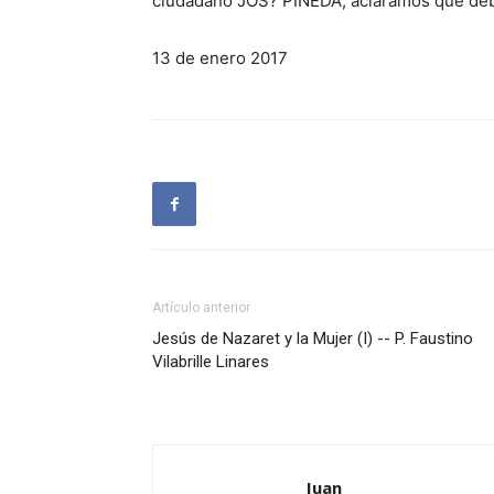
ciudadano JOS? PINEDA, aclaramos que de
13 de enero 2017
Artículo anterior
Jesús de Nazaret y la Mujer (I) -- P. Faustino
Vilabrille Linares
Juan