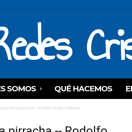
Redes Cri
ES SOMOS
QUÉ HACEMOS
E
anza política pirracha -- Rodolfo Cortés Calderón
ca pirracha -- Rodolfo