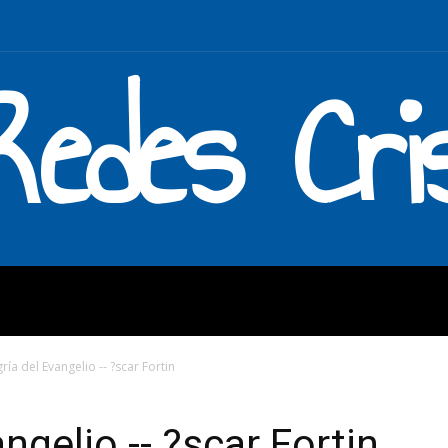
Redes Cri
MOS
QUÉ HACEMOS
ENLAC
gría del Evangelio -- ?scar Fortin
angelio -- ?scar Fortin