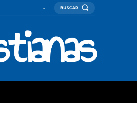
BUSCAR
-
stianas
ES
MORE