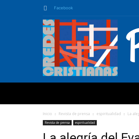
Facebook
QUIÉNES SO
Inicio
Revista de prensa
espiritualidad
La ale
Revista de prensa
espiritualidad
La alegría del Ev