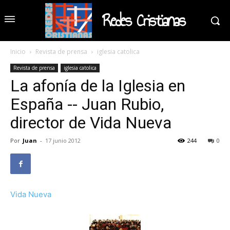
Redes Cristianas
Inicio
Revista de prensa
iglesia catolica
Revista de prensa
iglesia catolica
La afonía de la Iglesia en
España -- Juan Rubio,
director de Vida Nueva
Por
Juan
-
17 junio 2012
244
0
Vida Nueva