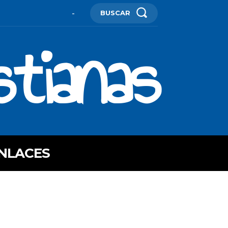
BUSCAR
-
stianas
NLACES