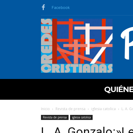
Facebook
QUIÉN
Inicio
Revista de prensa
iglesia catolica
L. A. 
Revista de prensa
iglesia catolica
L. A. Gonzalo:»L