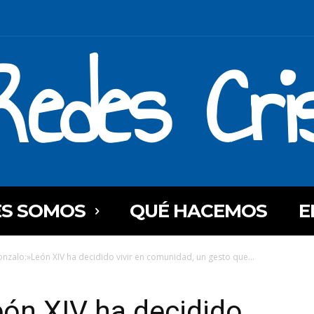
Redes Cri
ES SOMOS
QUÉ HACEMOS
E
Gonzalo:»León XIV ha decidido vivir en comunidad, un gesto que...
eón XIV ha decidido