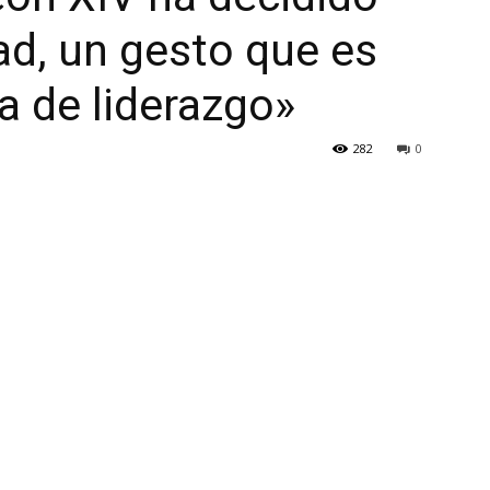
ad, un gesto que es
 de liderazgo»
282
0