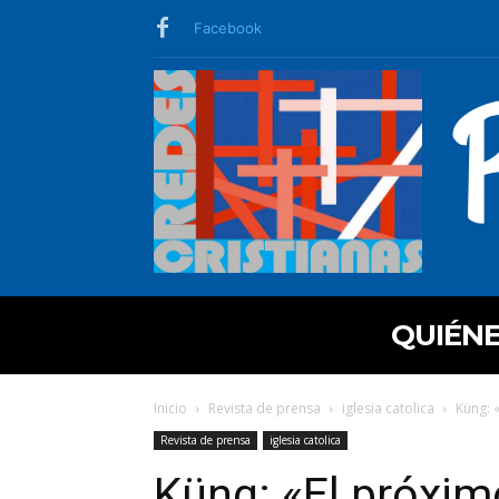
Facebook
QUIÉN
Inicio
Revista de prensa
iglesia catolica
Küng: 
Revista de prensa
iglesia catolica
Küng: «El próxim