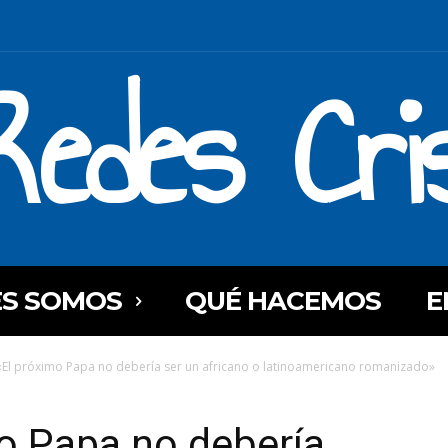
Redes Cri
ES SOMOS
QUÉ HACEMOS
E
«El próximo Papa no debería ser un africano o latinoamericano romanizado»
o Papa no debería