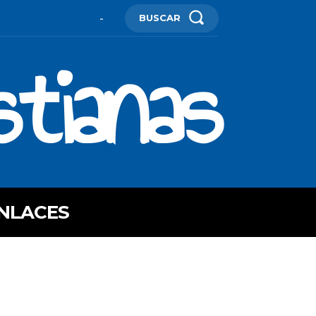
BUSCAR
-
stianas
NLACES