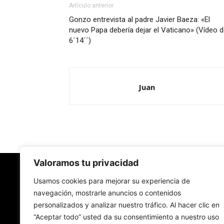
Artículo anterior
Gonzo entrevista al padre Javier Baeza: «El
nuevo Papa debería dejar el Vaticano» (Vídeo 
6´14´´)
Juan
Valoramos tu privacidad
Redes Cristianas
Usamos cookies para mejorar su experiencia de
navegación, mostrarle anuncios o contenidos
personalizados y analizar nuestro tráfico. Al hacer clic en
Una mirada alternativa sobre la Iglesia católica y
“Aceptar todo” usted da su consentimiento a nuestro uso