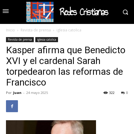
Redes Cristianas
Inicio
Revista de prensa
iglesia catolica
Revista de prensa
iglesia catolica
Kasper afirma que Benedicto
XVI y el cardenal Sarah
torpedearon las reformas de
Francisco
Por
Juan
-
24 mayo 2025
322
0