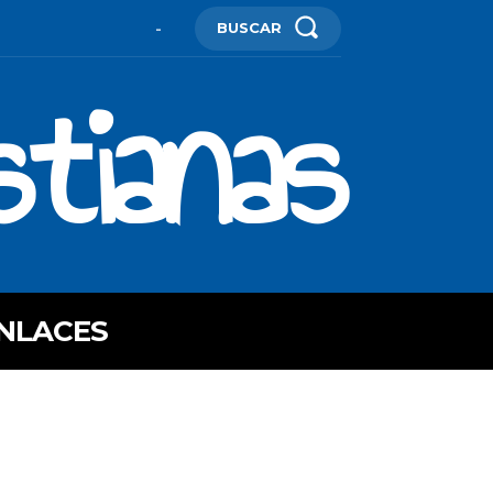
BUSCAR
-
stianas
NLACES