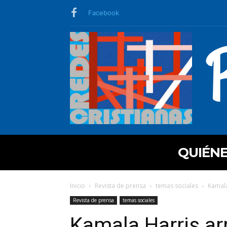
Facebook
QUIÉN
Inicio
Revista de prensa
temas sociales
Kamala
Revista de prensa
temas sociales
Kamala Harris ar