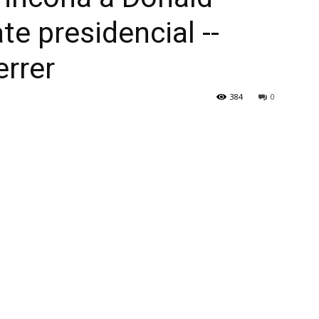
e presidencial --
errer
384
0