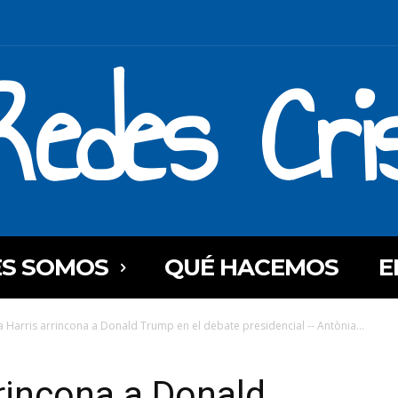
Redes Cri
ES SOMOS
QUÉ HACEMOS
E
 Harris arrincona a Donald Trump en el debate presidencial -- Antònia...
rincona a Donald