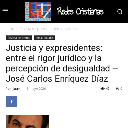
Redes Cristianas
Inicio
Revista de prensa
temas sociales
Revista de prensa
temas sociales
Justicia y expresidentes:
entre el rigor jurídico y la
percepción de desigualdad --
José Carlos Enríquez Díaz
Por
Juan
-
18 mayo 2026
42
0