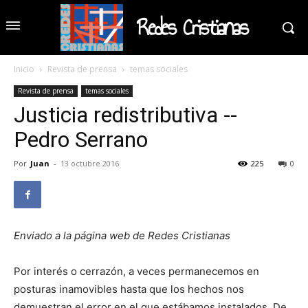
Redes Cristianas
Inicio
Revista de prensa
temas sociales
Revista de prensa
temas sociales
Justicia redistributiva --
Pedro Serrano
Por
Juan
-
13 octubre 2016
225
0
Enviado a la página web de Redes Cristianas
Por interés o cerrazón, a veces permanecemos en
posturas inamovibles hasta que los hechos nos
demuestran el error en el que estábamos instalados. De