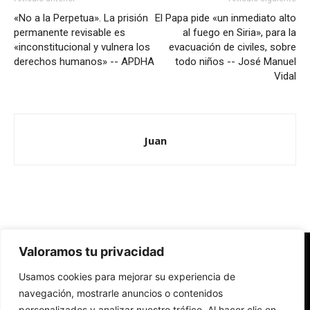
«No a la Perpetua». La prisión
El Papa pide «un inmediato alto
permanente revisable es
al fuego en Siria», para la
«inconstitucional y vulnera los
evacuación de civiles, sobre
derechos humanos» -- APDHA
todo niños -- José Manuel
Vidal
Juan
Valoramos tu privacidad
Redes Cristianas
Usamos cookies para mejorar su experiencia de
Una mirada alternativa sobre la Iglesia católica y la sociedad
- Colectivos de Redes Cristianas
navegación, mostrarle anuncios o contenidos
personalizados y analizar nuestro tráfico. Al hacer clic en