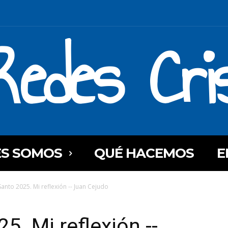
Redes Cri
ES SOMOS
QUÉ HACEMOS
E
Santo 2025. Mi reflexión -- Juan Cejudo
. Mi reflexión --