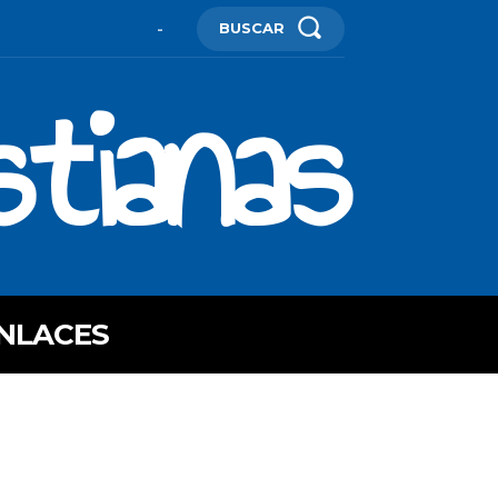
BUSCAR
-
stianas
NLACES