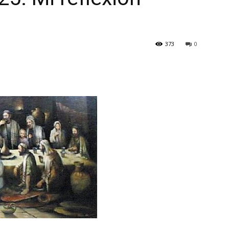
373
0