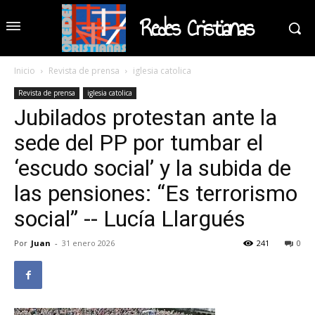
Redes Cristianas
Inicio
Revista de prensa
iglesia catolica
Revista de prensa
iglesia catolica
Jubilados protestan ante la
sede del PP por tumbar el
‘escudo social’ y la subida de
las pensiones: “Es terrorismo
social” -- Lucía Llargués
Por
Juan
-
31 enero 2026
241
0