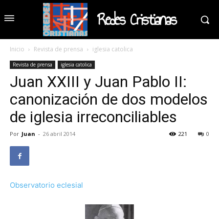
Redes Cristianas
Inicio
Revista de prensa
iglesia catolica
Revista de prensa
iglesia catolica
Juan XXIII y Juan Pablo II:
canonización de dos modelos
de iglesia irreconciliables
Por
Juan
-
26 abril 2014
221
0
Observatorio eclesial