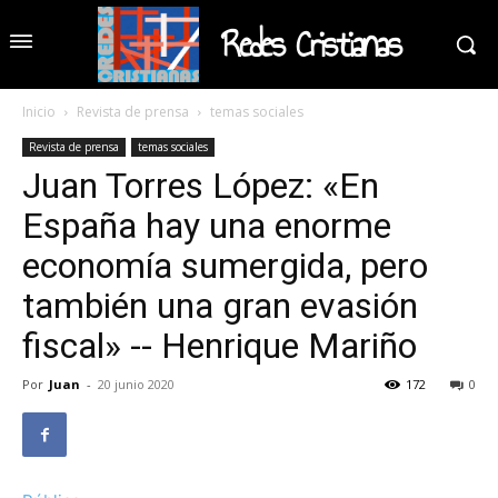
Redes Cristianas
Inicio
Revista de prensa
temas sociales
Revista de prensa
temas sociales
Juan Torres López: «En
España hay una enorme
economía sumergida, pero
también una gran evasión
fiscal» -- Henrique Mariño
Por
Juan
-
20 junio 2020
172
0