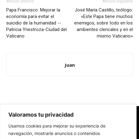
Artículo anterior
Artículo siguiente
Papa Francisco: Mejorar la
José María Castillo, teólogo:
economía para evitar el
«Este Papa tiene muchos
suicidio de la humanidad --
enemigos, sobre todo en los
Patricia Ynestroza-Ciudad del
ambientes clericales y en el
Vaticano
mismo Vaticano»
Juan
Valoramos tu privacidad
Redes Cristianas
Usamos cookies para mejorar su experiencia de
Una mirada alternativa sobre la Iglesia católica y la sociedad
- Colectivos de Redes Cristianas
navegación, mostrarle anuncios o contenidos