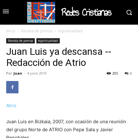
Redes Cristianas
Inicio
Revista de prensa
espiritualidad
Revista de prensa
espiritualidad
Juan Luis ya descansa --
Redacción de Atrio
Por
Juan
-
4 junio 2019
205
0
Atrio
Juan Luis en Bizkaia, 2007, con ocasión de una reunión
del grupo Norte de ATRIO con Pepe Sala y Javier
Renobales