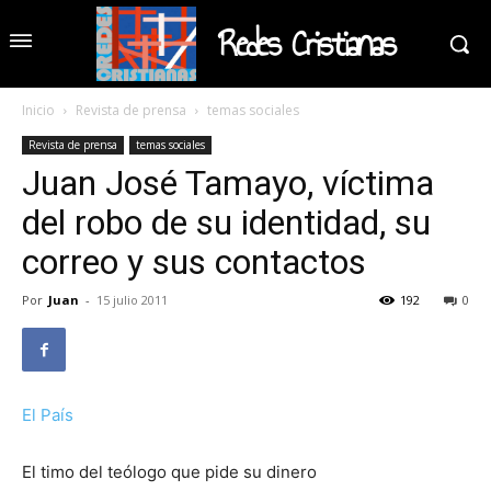
Redes Cristianas
Inicio
Revista de prensa
temas sociales
Revista de prensa
temas sociales
Juan José Tamayo, víctima
del robo de su identidad, su
correo y sus contactos
Por
Juan
-
15 julio 2011
192
0
El País
El timo del teólogo que pide su dinero