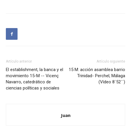
Artículo anterior
Artículo siguiente
El establishment, la banca y el
15 M: acción asamblea barrio
movimiento 15-M -- Vicenç
Trinidad- Perchel, Málaga
Navarro, catedrático de
(Vídeo 8´52´´)
ciencias políticas y sociales
Juan