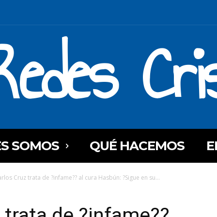
Redes Cri
ES SOMOS
QUÉ HACEMOS
E
rlos Cruz trata de ?infame?? al cura Hasbún: ?Sigue en su...
 trata de ?infame??