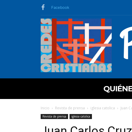
Facebook
QUIÉN
Inicio
Revista de prensa
iglesia catolica
Juan Ca
Revista de prensa
iglesia catolica
Juan Carlos Cruz