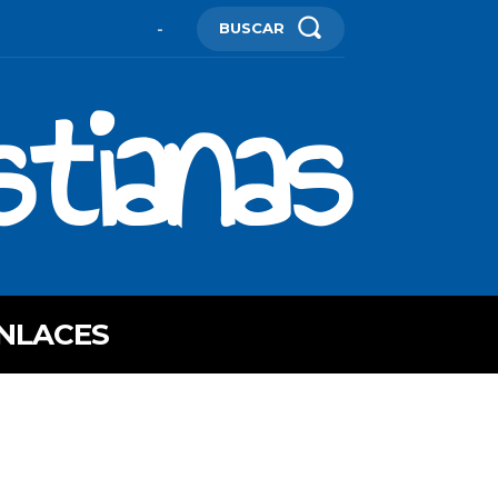
BUSCAR
-
stianas
NLACES