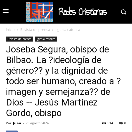
Redes Cristianas
Inicio
Revista de prensa
iglesia catolica
Revista de prensa
iglesia catolica
Joseba Segura, obispo de
Bilbao. La ?ideología de
género?? y la dignidad de
todo ser humano, creado a ?
imagen y semejanza?? de
Dios -- Jesús Martínez
Gordo, obispo
Por
Juan
-
20 agosto 2024
334
0