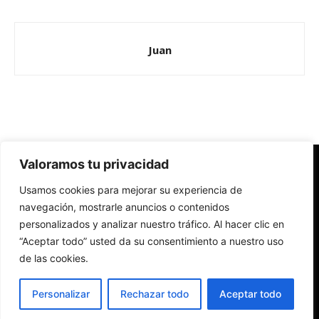
Juan
Valoramos tu privacidad
Redes Cristianas
Usamos cookies para mejorar su experiencia de
Una mirada alternativa sobre la Iglesia católica y la sociedad
- Colectivos de Redes Cristianas
navegación, mostrarle anuncios o contenidos
personalizados y analizar nuestro tráfico. Al hacer clic en
“Aceptar todo” usted da su consentimiento a nuestro uso
de las cookies.
Personalizar
Rechazar todo
Aceptar todo